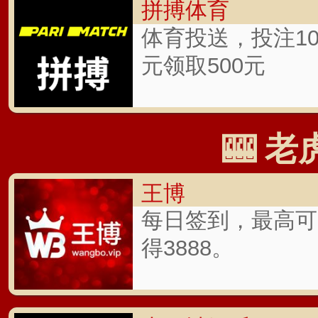
“强强对线女足世界杯首
班牙队和荷兰队两支欧洲
何穿透荷兰队的“铜墙铁壁
仇”，终结对阵西班牙队的
在7日进行的2023女
将夺冠热门之一的英格兰
点球大战中遗憾落败。[详
新西兰人本可以大肆庆