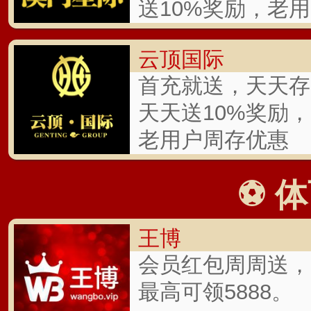
意大利足球甲级联赛23
合”佛罗伦萨主场0:2不敌
切逼平。[详细]
2026年足球世界杯亚
日全部结束，10支获胜球
赛）。[详细]
欧足联10日宣布2028
2028年欧锦赛将在英国和