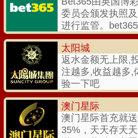
2023-2024赛季德
比赛，“领头羊”勒沃库森
鸿，提前锁定半程冠军。
阿森纳17日主场2:0
平，以1分优势重回英超榜
2026世界杯预选赛南
强对线不敌阿根廷队，在